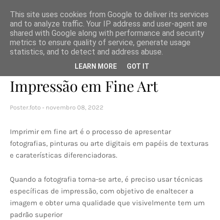
This site uses cookies from Google to deliver its services
and to analyze traffic. Your IP address and user-agent are
shared with Google along with performance and security
metrics to ensure quality of service, generate usage
statistics, and to detect and address abuse.
Página inicial
dicas
Impressão em Fine Art
LEARN MORE
GOT IT
Impressão em Fine Art
Poster.foto
novembro 08, 2022
Imprimir em fine art é o processo de apresentar
fotografias, pinturas ou arte digitais em papéis de texturas
e caraterísticas diferenciadoras.
Quando a fotografia torna-se arte, é preciso usar técnicas
específicas de impressão, com objetivo de enaltecer a
imagem e obter uma qualidade que visivelmente tem um
padrão superior