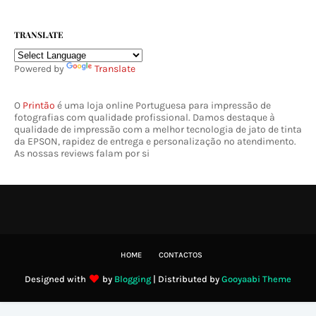
TRANSLATE
Powered by
Translate
O
Printão
é uma loja online Portuguesa para impressão de
fotografias com qualidade profissional. Damos destaque à
qualidade de impressão com a melhor tecnologia de jato de tinta
da EPSON, rapidez de entrega e personalização no atendimento.
As nossas reviews falam por si
HOME
CONTACTOS
Designed with
by
Blogging
| Distributed by
Gooyaabi Theme